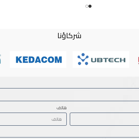
شركاؤنا
هاتف