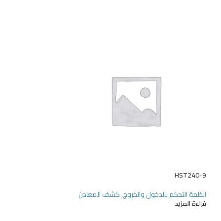
P-800RBLOKIT-E
HST240-9
انظمة التحكم بالدخول والخروج
,
كشف المعادن
انظمة التحكم بالدخو
للسيارات
قراءة المزيد
قراءة المزيد