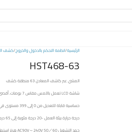
الرئيسية
انظمة التحكم بالدخول والخروج
كشف الم
HST468-63
المشي عبر كاشف المعادن 63 منطقة كشف
شاشة LCD تعمل باللمس مقاس 7 بوصات، أقصى حساسية ≥6 جرام من المعدن
حساسية قابلة للتعديل من 0 إلى 399 مستوى في كل منطقة
درجة حرارة بيئة العمل -20 درجة مئوية إلى 65 درجة مئوية
جهد التشغيل AC90V～240V 50／60 هرتز استهلاك الطاقة 12 وات