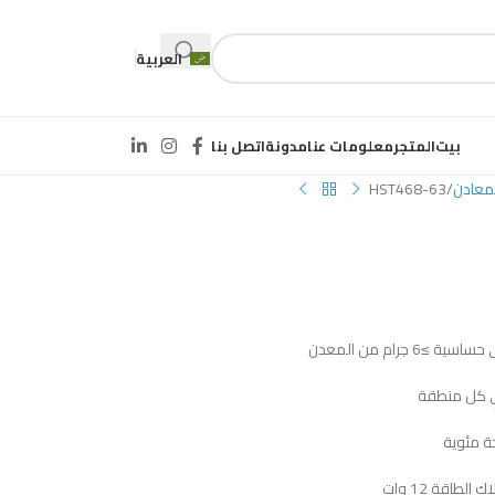
العربية
بيت
المتجر
معلومات عنا
مدونة
اتصل بنا
عادن
HST468-63