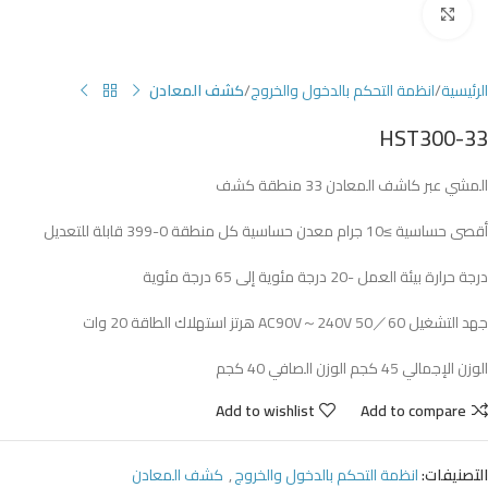
Click to enlarge
الرئيسية
انظمة التحكم بالدخول والخروج
كشف المعادن
HST300-33
المشي عبر كاشف المعادن 33 منطقة كشف
أقصى حساسية ≥10 جرام معدن حساسية كل منطقة 0-399 قابلة للتعديل
درجة حرارة بيئة العمل -20 درجة مئوية إلى 65 درجة مئوية
جهد التشغيل AC90V～240V 50／60 هرتز استهلاك الطاقة 20 وات
الوزن الإجمالي 45 كجم الوزن الصافي 40 كجم
Add to wishlist
Add to compare
التصنيفات:
انظمة التحكم بالدخول والخروج
,
كشف المعادن