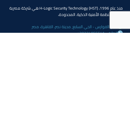
منذ عام 1996، (HST) H-Logic Security Technology هي شركة مصرية
دولية للأنظمة الأمنية الذكية. المحدودة،
4 ابو الفوارس - الحي السابع, مدينة نصر، القاهرة، مصر
الهاتف: 20224055541+
المبيعات: 201110445114+
المبيعات: 201113143311+
البريد :info@hlogicgroup.com
الخدمات
روابط هامة
نظام إنذار الحريق
بيت
نظام التحكم بالوصول
مدونة
أنظمة المراقبة
معلومات عنا
المتجر
اتصل بنا