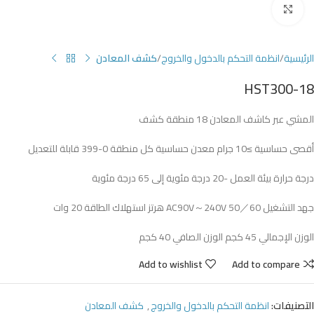
Click to enlarge
الرئيسية
انظمة التحكم بالدخول والخروج
كشف المعادن
HST300-18
المشي عبر كاشف المعادن 18 منطقة كشف
أقصى حساسية ≥10 جرام معدن حساسية كل منطقة 0-399 قابلة للتعديل
درجة حرارة بيئة العمل -20 درجة مئوية إلى 65 درجة مئوية
جهد التشغيل AC90V～240V 50／60 هرتز استهلاك الطاقة 20 وات
الوزن الإجمالي 45 كجم الوزن الصافي 40 كجم
Add to wishlist
Add to compare
التصنيفات:
انظمة التحكم بالدخول والخروج
,
كشف المعادن