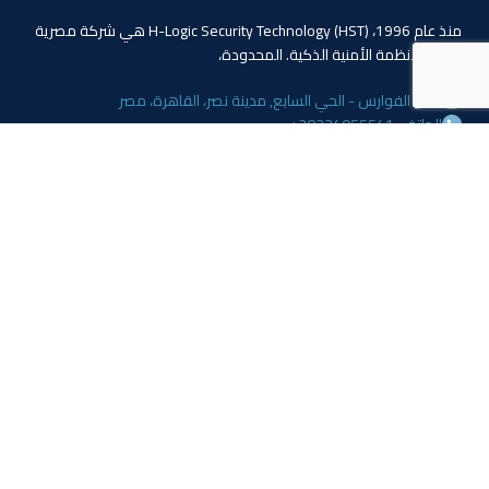
منذ عام 1996، (HST) H-Logic Security Technology هي شركة مصرية
دولية للأنظمة الأمنية الذكية. المحدودة،
4 ابو الفوارس - الحي السابع, مدينة نصر، القاهرة، مصر
الهاتف: 20224055541+
المبيعات: 201110445114+
المبيعات: 201113143311+
البريد :info@hlogicgroup.com
الخدمات
روابط هامة
نظام إنذار الحريق
بيت
نظام التحكم بالوصول
مدونة
أنظمة المراقبة
معلومات عنا
المتجر
اتصل بنا