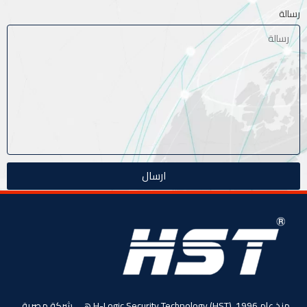
رسالة
ارسال
منذ عام 1996، (HST) H-Logic Security Technology هي شركة مصرية