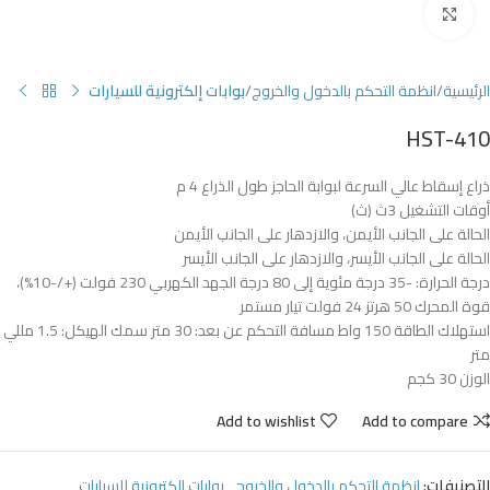
Click to enlarge
الرئيسية
انظمة التحكم بالدخول والخروج
بوابات إلكترونية للسيارات
HST-410
ذراع إسقاط عالي السرعة لبوابة الحاجز طول الذراع 4 م
أوقات التشغيل 3ث (ث)
الحالة على الجانب الأيمن، والازدهار على الجانب الأيمن
الحالة على الجانب الأيسر، والازدهار على الجانب الأيسر
درجة الحرارة: -35 درجة مئوية إلى 80 درجة الجهد الكهربي 230 فولت (+/-10%)،
قوة المحرك 50 هرتز 24 فولت تيار مستمر
استهلاك الطاقة 150 واط مسافة التحكم عن بعد: 30 متر سمك الهيكل: 1.5 مللي
متر
الوزن 30 كجم
Add to wishlist
Add to compare
التصنيفات:
انظمة التحكم بالدخول والخروج
,
بوابات إلكترونية للسيارات