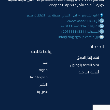
دولية للأنظمة الأمنية الذكية. المحدودة،
4 ابو الفوارس - الحي السابع, مدينة نصر، القاهرة، مصر
الهاتف: 20224055541+
المبيعات: 201110445114+
المبيعات: 201113143311+
البريد :info@hlogicgroup.com
الخدمات
روابط هامة
نظام إنذار الحريق
بيت
نظام التحكم بالوصول
مدونة
أنظمة المراقبة
معلومات عنا
المتجر
اتصل بنا
تابعنا