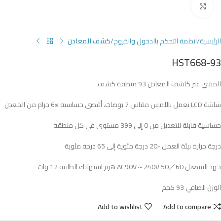
Click to enlarge
الرئيسية
انظمة التحكم بالدخول والخروج
كشف المعادن
HST668-93
المشي عبر كاشف المعادن 93 منطقة كشف
شاشة LCD تعمل باللمس مقاس 7 بوصات، أقصى حساسية ≥6 جرام من المعدن
حساسية قابلة للتعديل من 0 إلى 399 مستوى في كل منطقة
درجة حرارة بيئة العمل -20 درجة مئوية إلى 65 درجة مئوية
جهد التشغيل AC90V～240V 50／60 هرتز استهلاك الطاقة 12 وات
الوزن الصافي 93 كجم
Add to wishlist
Add to compare