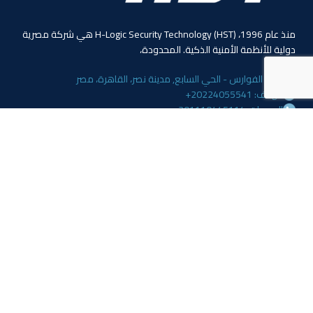
منذ عام 1996، (HST) H-Logic Security Technology هي شركة مصرية
دولية للأنظمة الأمنية الذكية. المحدودة،
4 ابو الفوارس - الحي السابع, مدينة نصر، القاهرة، مصر
الهاتف: 20224055541+
المبيعات: 201110445114+
المبيعات: 201113143311+
البريد :info@hlogicgroup.com
الخدمات
روابط هامة
نظام إنذار الحريق
بيت
نظام التحكم بالوصول
مدونة
أنظمة المراقبة
معلومات عنا
المتجر
اتصل بنا