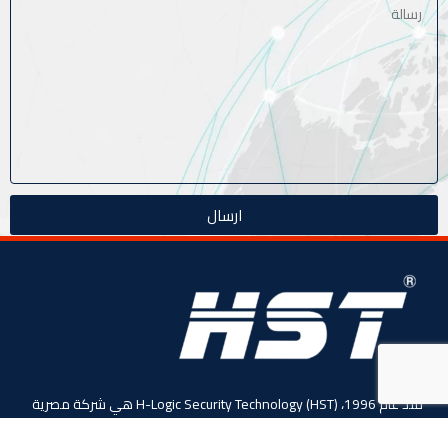
ارسال
منذ عام 1996، (HST) H-Logic Security Technology هي شركة مصرية
دولية للأنظمة الأمنية الذكية. المحدودة،