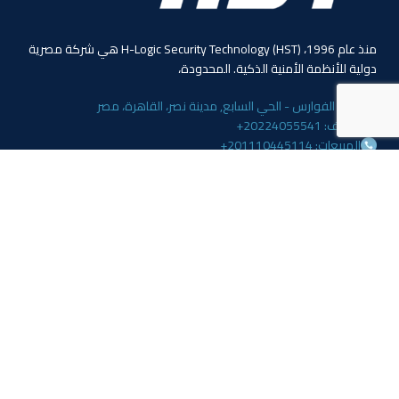
منذ عام 1996، (HST) H-Logic Security Technology هي شركة مصرية
دولية للأنظمة الأمنية الذكية. المحدودة،
4 ابو الفوارس - الحي السابع, مدينة نصر، القاهرة، مصر
الهاتف: 20224055541+
المبيعات: 201110445114+
المبيعات: 201113143311+
البريد :info@hlogicgroup.com
الخدمات
روابط هامة
نظام إنذار الحريق
بيت
نظام التحكم بالوصول
مدونة
أنظمة المراقبة
معلومات عنا
المتجر
اتصل بنا