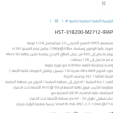
Click to enlarge
الرئيسية
أنظمة المراقبة
كاميرا IP
HST-31B200-M2712-IRAP
مستشعر CMOS للمسح التدريجي 2.0 ميجابيكسل 1/2.8 بوصة
صورة عالية الوضوح وسلسة، 1080p@30fps، برنامج ترميز الفيديو H.265
يوفر ما يصل إلى 50% من عرض النطاق الترددي وفتحة تخزين بطاقة Micro SD
تدعم ما يصل إلى 128 جيجابايت
إضاءة منخفضة للغاية، 0.002lux مع صورة ملونة
ضوء النجوم Ultra WDR بقدرة 120 ديسيبل، وتقليل الضوضاء ثلاثية الأبعاد /
قزحية تلقائية / HLC، وكشف الحركة
العبث / خط الحراسة / الدخول إلى منطقة الحراسة / الخروج من منطقة الحراسة
مقاومة للتخريب فوق طاقة الاصطدام IK10 @ 50J، الأشعة تحت الحمراء
المتكاملة عالية الكفاءة، LED IR الصناعية مع
عمر تشغيلي طويل 20 ~ 40 متر مسافة الأشعة تحت الحمراء
Smart IR، PoE، IP67، 2.7~12mm @ F1.6 عدسة متغيرة البؤرة بمحرك