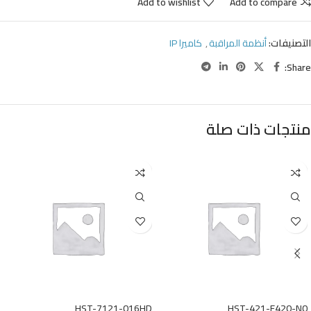
Add to wishlist
Add to compare
التصنيفات:
أنظمة المراقبة
,
كاميرا IP
Share:
منتجات ذات صلة
HST-7121-016HD
HST-421-F420-N0