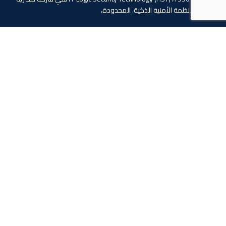
دولية للأنظمة الأمنية الذكية. المحدودة،
4 ابو الفوارس - الحي السابع, مدينة نصر، القاهرة، مصر
الهاتف: 20224055541+
المبيعات: 201110445114+
المبيعات: 201113143311+
البريد :info@hlogicgroup.com
الخدمات
روابط هامة
نظام إنذار الحريق
بيت
نظام التحكم بالوصول
مدونة
أنظمة المراقبة
معلومات عنا
المتجر
اتصل بنا
تابعنا