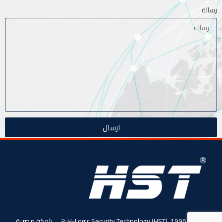
رسالة
ارسال
منذ عام 1996، (HST) H-Logic Security Technology هي شركة مصرية