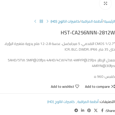
Click to enlarge
الرئيسية
أنظمة المراقبة
كاميرات انالوج (HD)
HST-CA256NNN-2812W
1/2.7″ CMOS التقدمي، 5 ميجابكسل، عدسة 2.8-12 ملم يدوية متغيرة البؤرة،
حتى 35 متر، ICR، BLC، DWDR، IP66
معدل الإطار: 5AHD/5TVI: 5MP@20fps 4AHD/4CVI/4TVI: 4MP/P@25fps
4MP/N@30fps
كفبس: 960 ه
Add to wishlist
Add to compare
التصنيفات:
أنظمة المراقبة
,
كاميرات انالوج (HD)
Share: