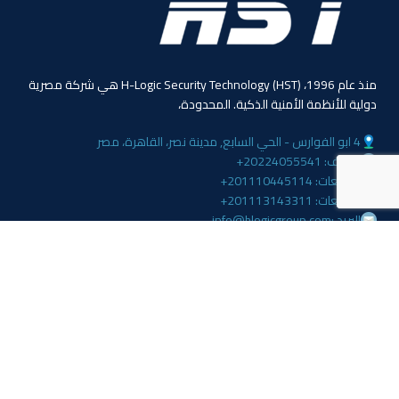
منذ عام 1996، (HST) H-Logic Security Technology هي شركة مصرية
دولية للأنظمة الأمنية الذكية. المحدودة،
4 ابو الفوارس - الحي السابع, مدينة نصر، القاهرة، مصر
الهاتف: 20224055541+
المبيعات: 201110445114+
المبيعات: 201113143311+
البريد :info@hlogicgroup.com
الخدمات
روابط هامة
نظام إنذار الحريق
بيت
نظام التحكم بالوصول
مدونة
أنظمة المراقبة
معلومات عنا
المتجر