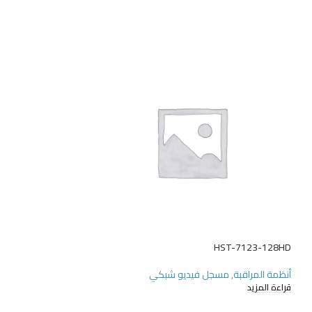
HST-980-U850-NL
HST-7123-128HD
أنظمة المراقبة
,
مسجل فيديو شبكي
أنظمة المراقبة
,
كاميرا
قراءة المزيد
قراءة المزيد