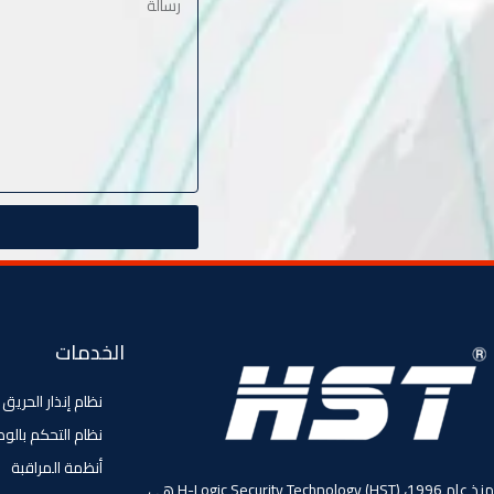
الخدمات
نظام إنذار الحريق
نظام التحكم بالو
أنظمة المراقبة
منذ عام 1996، (HST) H-Logic Security Technology هي