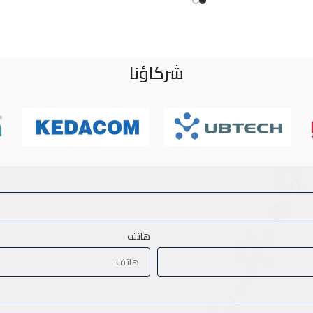
شركاؤنا
هاتف