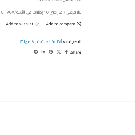
تيار فرعي (افتراضي 10 إطارات في الثانية/VGA) VGA(640×480)،QVGA(320×240)
Add to wishlist
Add to compare
التصنيفات:
أنظمة المراقبة
,
كاميرا IP
Share: