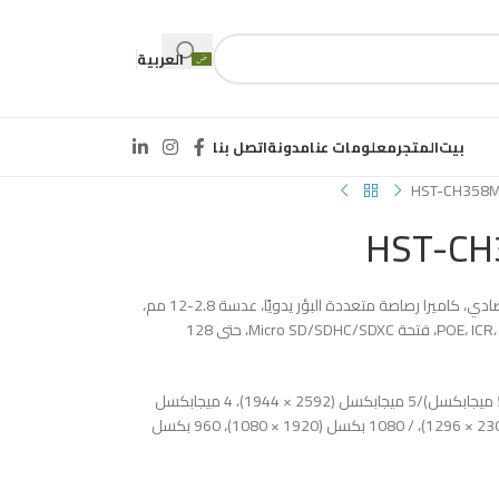
العربية
بيت
المتجر
معلومات عنا
مدونة
اتصل بنا
HST-CH358
HST-C
1/2.7 بوصة CMOS تقدمي، 5 ميجابكسل، IP اقتصادي، كاميرا رصاصة متعددة البؤر يدويًا، عدسة 2.8-12 مم،
حتى 40 مترًا، POE، ICR، DWDR، 3D DNR، BLC، ONVIF، IP66، فتحة Micro SD/SDHC/SDXC، حتى 128
الدقة: التيار الرئيسي (افتراضي 15 إطارًا في الثانية/5 ميجابكسل)/5 ميجابكسل (2592 × 1944)، 4 ميجابكسل
(2592 × 1520) 3 ميجابكسل (2048 × 1520)، (2304 × 1296)، / 1080 بكسل (1920 × 1080)، 960 بكسل