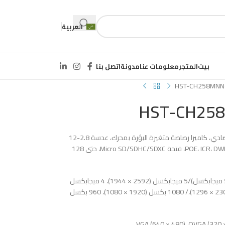
العربية
بيت
المتجر
معلومات عنا
مدونة
اتصل بنا
HST-CH258MNN
HST-CH25
1/2.7 بوصة CMOS تقدمي، 5 ميجابكسل، IP اقتصادي، كاميرا رصاصة متغيرة البؤرة بمحرك، عدسة 2.8-12
مم، حتى 40 مترًا، POE، ICR، DWDR، 3D DNR، BLC، ONVIF، IP66، فتحة Micro SD/SDHC/SDXC، حتى 128
الدقة: التيار الرئيسي (افتراضي 15 إطارًا في الثانية/5 ميجابكسل)/5 ميجابكسل (2592 × 1944)، 4 ميجابكسل
(2592 × 1520) 3 ميجابكسل (2048 × 1520)، (2304 × 1296)،/ 1080 بكسل (1920 × 1080)، 960 بكسل