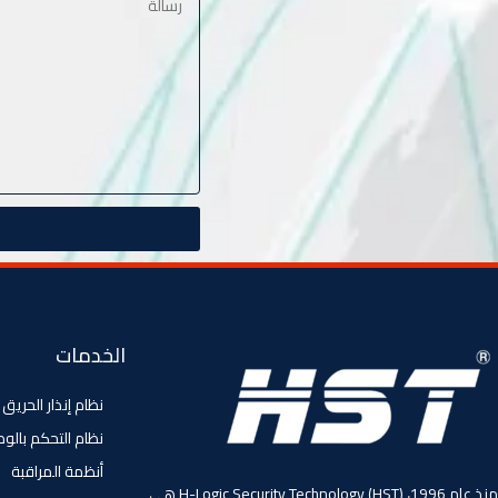
الخدمات
نظام إنذار الحريق
نظام التحكم بالو
أنظمة المراقبة
منذ عام 1996، (HST) H-Logic Security Technology هي