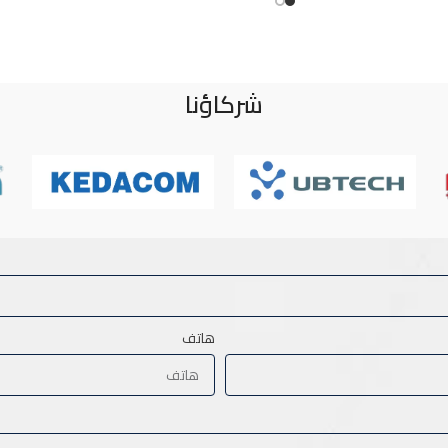
شركاؤنا
هاتف