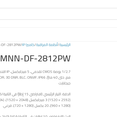
الرئيسية
أنظمة المراقبة
كاميرا IP
-DF-2812PW
8MNN-DF-2812PW
جيجابايت
(1280 × 960)، 20 بكسل (1280 × 720)، فرعي
البث (الافتراضي 10 إطارات في الثانية/VGA) VGA (640 × 480)، QVGA (320 × 240)