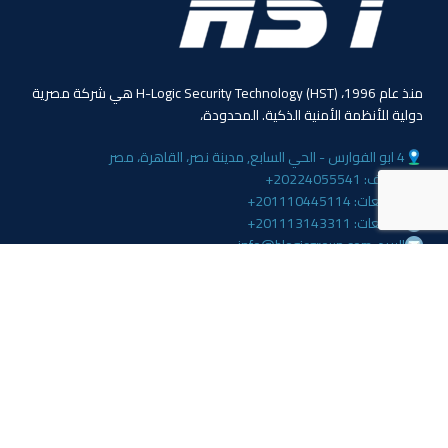
منذ عام 1996، (HST) H-Logic Security Technology هي شركة مصرية
دولية للأنظمة الأمنية الذكية. المحدودة،
4 ابو الفوارس - الحي السابع, مدينة نصر، القاهرة، مصر
الهاتف: 20224055541+
المبيعات: 201110445114+
المبيعات: 201113143311+
البريد :info@hlogicgroup.com
الخدمات
روابط هامة
نظام إنذار الحريق
بيت
نظام التحكم بالوصول
مدونة
أنظمة المراقبة
معلومات عنا
المتجر