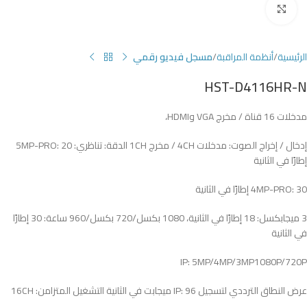
Click to enlarge
الرئيسية
أنظمة المراقبة
مسجل فيديو رقمي
HST-D4116HR-N
مدخلات 16 قناة / مخرج VGA وHDMI،
إدخال / إخراج الصوت: مدخلات 4CH / مخرج 1CH الدقة: تناظري: 5MP-PRO: 20
إطارًا في الثانية
4MP-PRO: 30 إطارًا في الثانية
3 ميجابكسل: 18 إطارًا في الثانية، 1080 بكسل/720 بكسل/960 ساعة: 30 إطارًا
في الثانية
IP: 5MP/4MP/3MP1080P/720P
عرض النطاق الترددي لتسجيل IP: 96 ميجابت في الثانية التشغيل المتزامن: 16CH