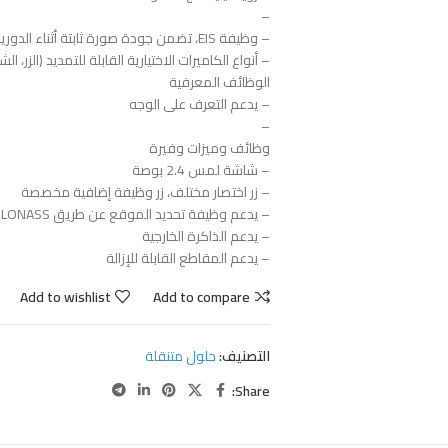
–
– وظيفة EIS، تضمن جودة صورة ثابتة أثناء الدورية سيرًا على الأقدام
– أنواع الكاميرات الاختيارية القابلة للتمديد (الزر، ا
الوظائف المعرفية
– يدعم التعرف على الوجه
–
وظائف وميزات وفيرة
– شاشة لمس 2.4 بوصة
– زر اختصار مختلف، زر وظيفة إضافية مخصصة
– يدعم وظيفة تحديد الموقع عن طريق GPS، GLONASS
– يدعم الذاكرة الخارجية
– يدعم المقاطع القابلة للإزالة
Add to wishlist
Add to compare
التصنيف:
حلول متنقلة
Share: