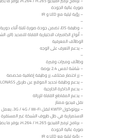
– برنامج ترميز الفيديو H.264 / H.265، يوفر ما يصل إلى 50% من عرض النطاق الترددي والتخزين
صورة عالية الجودة
– رؤية ليلية مع LED و IR
–
– وظيفة EIS، تضمن جودة صورة ثابتة أثناء دورية السير
– أنواع الكاميرات الاختيارية القابلة للتمديد (الزر، ا
الوظائف المعرفية
– يدعم التعرف على الوجه
–
وظائف وميزات وفيرة
– شاشة لمس 2.4 بوصة
– زر اختصار مختلف، زر وظيفة إضافية مخصصة
– يدعم وظيفة تحديد الموقع عن طريق GPS، GLONASS
– يدعم الذاكرة الخارجية
– يدعم المقاطع القابلة للإزالة
نقل فيديو ممتاز
– بروتوكول KWTP لنقل 3G / 4G / Wi-Fi، يعمل على تحسين تدفق الفيديو
الاستمرارية في ظل ظروف الشبكة غير المستقرة
– برنامج ترميز الفيديو H.264 / H.265، يوفر ما يصل إلى 50% من عرض النطاق الترددي والتخزين
صورة عالية الجودة
– رؤية ليلية مع LED و IR