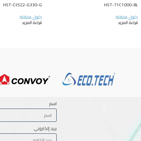
HST-Ct522-G330-G
HST-71C1000-8L
حلول متنقلة
حلول متنقلة
قراءة المزيد
قراءة المزيد
اسم
بريد إلكتروني