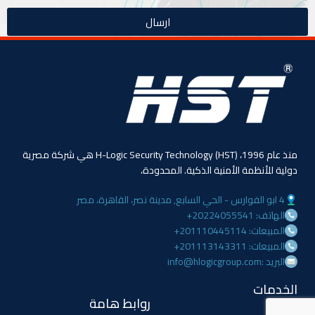
ارسال
منذ عام 1996، (HST) H-Logic Security Technology هي شركة مصرية
دولية للأنظمة الأمنية الذكية. المحدودة،
4 ابو الفوارس - الحي السابع, مدينة نصر، القاهرة، مصر
الهاتف: 20224055541+
المبيعات: 201110445114+
المبيعات: 201113143311+
البريد :info@hlogicgroup.com
الخدمات
روابط هامة