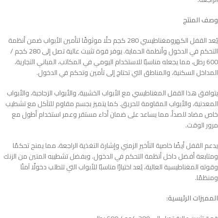
وصف المنتج
يُعد القفل الكهرومغناطيسي 280 كجم حلًا موثوقًا لتأمين الأبواب ضمن أنظمة
التحكم في الدخول وأنظمة الحماية. يوفر قوة تثبيت عالية تصل إلى 280 كجم /
600 رطل، مما يجعله مناسبًا للاستخدام اليومي في المكاتب، المباني التجارية،
المداخل السكنية، والمناطق التي تحتاج إلى تأمين وتحكم في الدخول.
يتوافق هذا القفل المغناطيسي مع الأبواب الخشبية، والأبواب الزجاجية، والأبواب
المعدنية، والأبواب المقاومة للحريق. كما يتميز بجسم مقاوم للتآكل مع تشطيب
خاص مضاد للصدأ، مما يساعد على ضمان أداء مستقر وعمر استخدام أطول مع
مرور الوقت.
يدعم القفل أيضًا خاصية التأخير الزمني وإشارة التغذية الراجعة، مما يمنح تحكمًا
ومتابعة أفضل داخل أنظمة التحكم في الدخول. وبفضل تشطيبه المتين من الزنك
وقوته المغناطيسية العالية، يُعد اختيارًا مناسبًا للأبواب التي تتطلب دخولًا آمنًا
ومنظمًا.
المميزات الرئيسية: