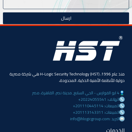
ارسال
منذ عام 1996، (HST) H-Logic Security Technology هي شركة مصرية
دولية للأنظمة الأمنية الذكية. المحدودة،
4 ابو الفوارس - الحي السابع, مدينة نصر، القاهرة، مصر
الهاتف: 20224055541+
المبيعات: 201110445114+
المبيعات: 201113143311+
البريد :info@hlogicgroup.com
الخدمات