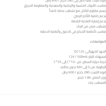
قوة تثبيت عالية تصل إلى 280 كجم / 600 رطل
مناسب للأبواب الخشبية والزجاجية والمعدنية والمقاومة للحريق
جسم مقاوم للتآكل مع تشطيب مضاد للصدأ
يدعم خاصية التأخير الزمني
يدعم إشارة التغذية الراجعة
تشطيب متين من الزنك
مناسب لأنظمة التحكم في الدخول وأنظمة الحماية
المواصفات:
الجهد الكهربائي: DC12V
استهلاك التيار: 12V / 500mA
درجة حرارة السطح: من -10°C إلى 55°C
الرطوبة: من 0 إلى 90% بدون تكاثف
قوة التثبيت: 280 كجم / 600 رطل
وزن المنتج: 1.84 كجم
التشطيب: زنك