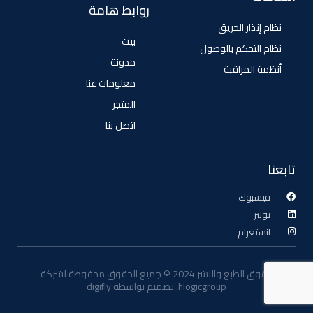
روابط هامة
نظام إنذار الحريق
بيت
نظام التحكم بالوصول
مدونة
أنظمة المراقبة
معلومات عنا
المتجر
اتصل بنا
تابعنا
فيسبوك
تويتر
انستغرام
حقوق الطبع والنشر 2024 © جميع الحقوق محفوظة لشركة
hlogicgroup. تصميم بواسطة digifly