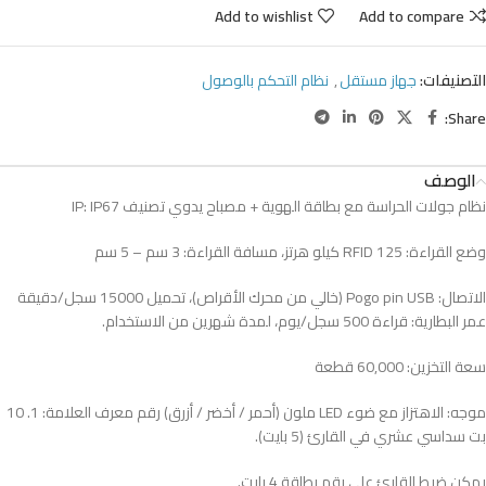
Add to wishlist
Add to compare
التصنيفات:
جهاز مستقل
,
نظام التحكم بالوصول
Share:
الوصف
نظام جولات الحراسة مع بطاقة الهوية + مصباح يدوي تصنيف IP: IP67
وضع القراءة: RFID 125 كيلو هرتز، مسافة القراءة: 3 سم – 5 سم
الاتصال: Pogo pin USB (خالي من محرك الأقراص)، تحميل 15000 سجل/دقيقة
عمر البطارية: قراءة 500 سجل/يوم، لمدة شهرين من الاستخدام.
سعة التخزين: 60,000 قطعة
موجه: الاهتزاز مع ضوء LED ملون (أحمر / أخضر / أزرق) رقم معرف العلامة: 1. 10
بت سداسي عشري في القارئ (5 بايت).
يمكن ضبط القارئ على رقم بطاقة 4 بايت.