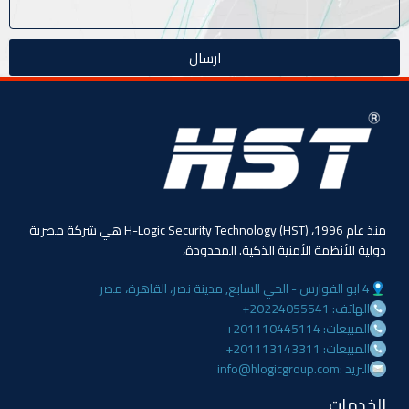
ارسال
منذ عام 1996، (HST) H-Logic Security Technology هي شركة مصرية
دولية للأنظمة الأمنية الذكية. المحدودة،
4 ابو الفوارس - الحي السابع, مدينة نصر، القاهرة، مصر
الهاتف: 20224055541+
المبيعات: 201110445114+
المبيعات: 201113143311+
البريد :info@hlogicgroup.com
الخدمات