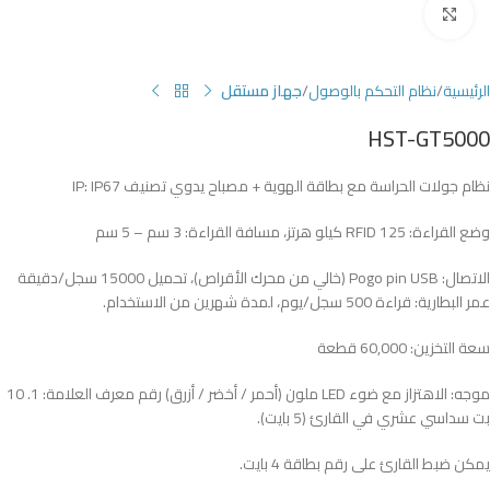
Click to enlarge
الرئيسية
نظام التحكم بالوصول
جهاز مستقل
HST-GT5000
نظام جولات الحراسة مع بطاقة الهوية + مصباح يدوي تصنيف IP: IP67
وضع القراءة: RFID 125 كيلو هرتز، مسافة القراءة: 3 سم – 5 سم
الاتصال: Pogo pin USB (خالي من محرك الأقراص)، تحميل 15000 سجل/دقيقة
عمر البطارية: قراءة 500 سجل/يوم، لمدة شهرين من الاستخدام.
سعة التخزين: 60,000 قطعة
موجه: الاهتزاز مع ضوء LED ملون (أحمر / أخضر / أزرق) رقم معرف العلامة: 1. 10
بت سداسي عشري في القارئ (5 بايت).
يمكن ضبط القارئ على رقم بطاقة 4 بايت.