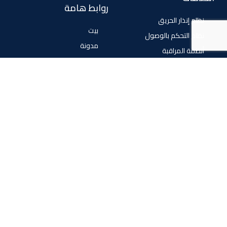
روابط هامة
نظام إنذار الحريق
بيت
نظام التحكم بالوصول
مدونة
أنظمة المراقبة
معلومات عنا
المتجر
اتصل بنا
تابعنا
فيسبوك
تويتر
انستغرام
حقوق الطبع والنشر 2024 © جميع الحقوق محفوظة لشركة
hlogicgroup. تصميم بواسطة digifly