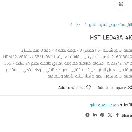
Click to enlarge
الرئيسية
عرض تقنية النانو
HST-LED43A-4K
تقنية النانو، شاشة HST مقاس 43 بوصة بدقة 4K، دقة 8 ميجابكسل،
3840*2160، 4 مرات أعلى من الشاشة العادية، HDMI*2، VGA*1، USB*1، DVI*1،
RS232*2، AV*2، مكواة احترافية مقاومة للحريق حافظة تدعم 24 ساعة × 365
يومًا من العمل المتواصل، تدعم تقليل الضوضاء ثلاثي الأبعاد الذكي، باستخدام
تقنية النانو، تكون الصورة أكثر ثلاثية الأبعاد وشفافية
Add to wishlist
Add to compare
التصنيف:
عرض تقنية النانو
Share: