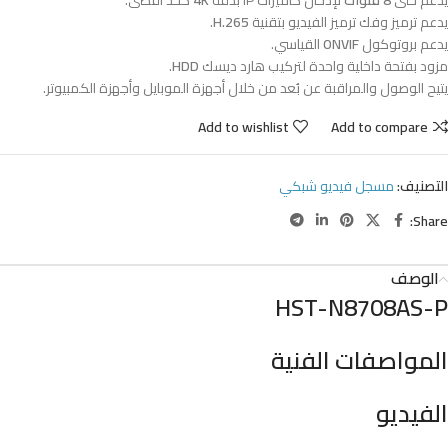
يدعم حتى
8 قنوات
لإدخال كاميرات IP بدقة
4K
كحد أقصى.
يدعم ترميز وفك ترميز الفيديو بتقنية
H.265
.
يدعم بروتوكول
ONVIF
القياسي.
مزود بفتحة داخلية واحدة لتركيب هارد ديسك
HDD
.
يتيح الوصول والمراقبة عن بُعد من خلال أجهزة الموبايل وأجهزة الكمبيوتر.
Add to wishlist
Add to compare
التصنيف:
مسجل فيديو شبكي
Share:
الوصف
HST-N8708AS-P
المواصفات الفنية
الفيديو