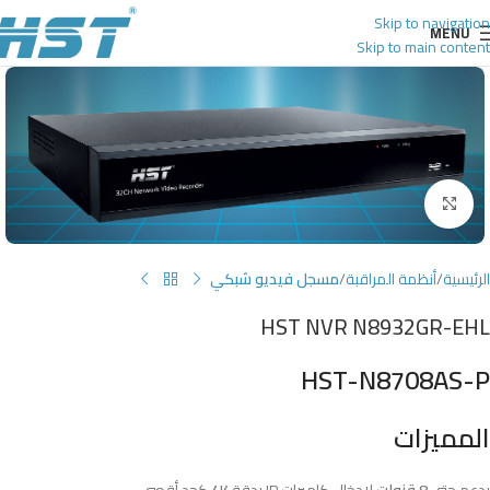
Skip to navigation
MENU
Skip to main content
Click to enlarge
الرئيسية
أنظمة المراقبة
مسجل فيديو شبكي
HST NVR N8932GR-EHL
HST-N8708AS-P
المميزات