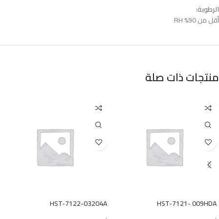
الرطوبة:
أقل من 90% RH
منتجات ذات صلة
HST-7122-03204A
HST-7121- 009HDA