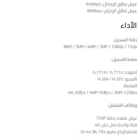
عرض نطاق الإدخال:
64Mbps
عرض نطاق الإخراج:
80Mbps
الأداء
دقة التسجيل:
8MP / 5MP / 4MP / 3MP / 1080p / 720p
ضغط التسجيل:
الصوت: G.711A / G.711U
الفيديو: H.264 / H.265
السرعة:
4K: 30fps / 4MP: 60fps / 2MP: 120fps
وظائف التشغيل:
عرض متعدد بدقة 720P
قناة واحدة تصل حتى 4K
تقديم/إرجاع سريع: 2x، 4x، 8x، 16x