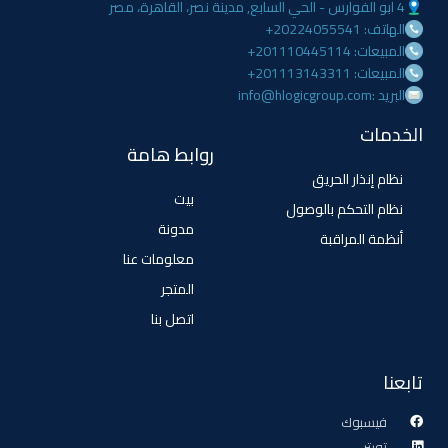
4 ابو الفوارس - الحي السابع, مدينة نصر، القاهرة، مصر
الهاتف: 20224055541+
المبيعات: 201110445114+
المبيعات: 201113143311+
البريد :info@hlogicgroup.com
الخدمات
روابط هامة
نظام إنذار الحريق
بيت
نظام التحكم بالوصول
مدونة
أنظمة المراقبة
معلومات عنا
المتجر
اتصل بنا
تابعنا
فيسبوك
تويتر