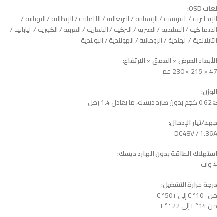
لغات OSD:
الإنجليزية / الفرنسية / الإسبانية / البرتغالية / الألمانية / الإيطالية / اليونانية /
الدنماركية / الفنلندية / العبرية / التركية / البلغارية / العربية / الكورية / اليابانية /
التايلاندية / الهندية / الرومانية / الهولندية / البولندية
الأبعاد العرض × العمق × الارتفاع:
47 × 215 × 230 مم
الوزن:
≤ 0.62 كجم بدون هارد ديسك، ما يعادل 1.4 رطل
جهد/تيار الإدخال:
DC48V / 1.36A
استهلاك الطاقة بدون الهارد ديسك:
4 وات
درجة حرارة التشغيل:
من -10°C إلى +50°C
من 14°F إلى 122°F