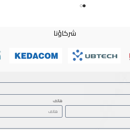
شركاؤنا
هاتف