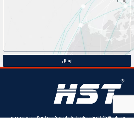
ارسال
منذ عام 1996، (HST) H-Logic Security Technology هي شركة مصرية
دولية للأنظمة الأمنية الذكية. المحدودة،