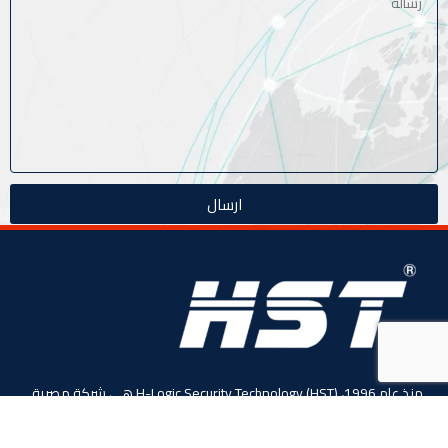
ارسال
منذ عام 1996، (HST) H-Logic Security Technology هي شركة مصرية
دولية للأنظمة الأمنية الذكية. المحدودة،