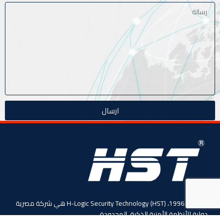
ارسال
منذ عام 1996، (HST) H-Logic Security Technology هي شركة مصرية
دولية للأنظمة الأمنية الذكية. المحدودة،