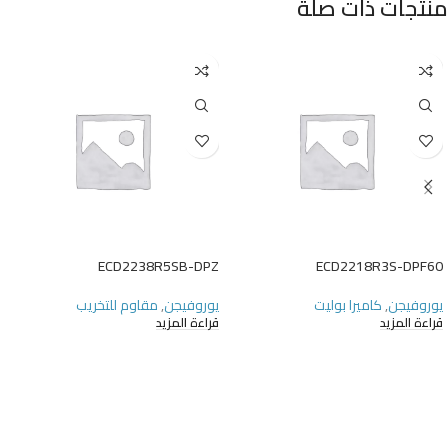
منتجات ذات صلة
ECD2238R5SB-DPZ
ECD2218R3S-DPF60
يوروفيجن
,
كاميرا بوليت
يوروفيجن
,
مقاوم للتخريب
قراءة المزيد
قراءة المزيد