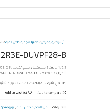
الرئيسية
يوروفيجن
كاميرا النجمية داخل القبة
-B
32R3E-DUVPF28-B
للتخريب، IR، WDR، ICR، ONVIF، IP66، POE، Micro SD حتى 128 جيجابايت 1920*1080@30
إطارًا في الثانية، H.265/H.264/MJPEG، تيارات ثلاثية، IP67، وظائف ذكية
Add to wishlist
Add to compare
التصنيفات:
كاميرا النجمية داخل القبة
,
يوروفيجن