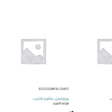
ECD3328R3S-DVPZ
ب
يوروفيجن
,
مقاوم للتخريب
قراءة المزيد