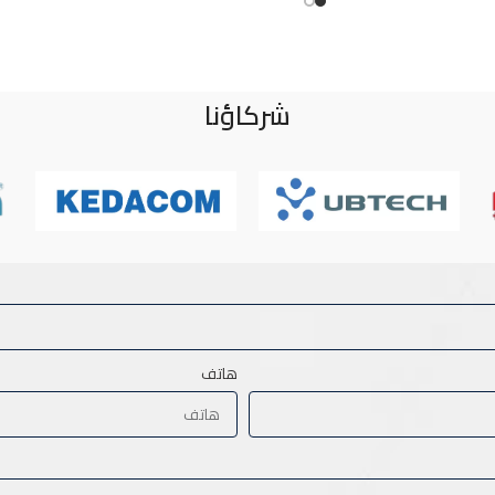
شركاؤنا
هاتف