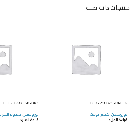
منتجات ذات صلة
ECD2238R5SB-DPZ
ECD2218R4S-DPF36
يوروفيجن
,
كاميرا بوليت
يوروفيجن
,
مقاوم للتخري
قراءة المزيد
قراءة المزيد