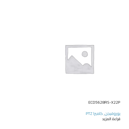
ECD5628RS-X22P
EVR011-S04 (مستوى الدخول)
يوروفيجن
,
كاميرا PTZ
يوروفيجن
,
مسجل فيد
قراءة المزيد
قراءة المزيد