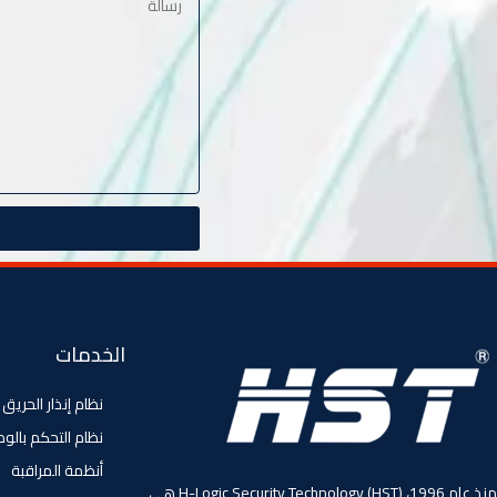
الخدمات
نظام إنذار الحريق
نظام التحكم بالو
أنظمة المراقبة
منذ عام 1996، (HST) H-Logic Security Technology هي