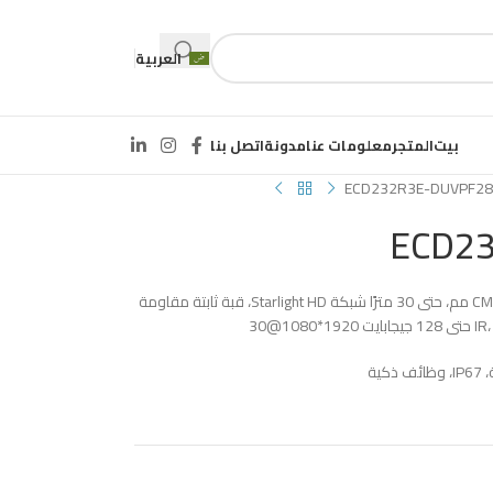
العربية
بيت
المتجر
معلومات عنا
مدونة
اتصل بنا
ECD232R3E-DUVPF28
ECD2
1/2.9 بوصة، 2 ميجابكسل، مسح تقدمي CMOS، 2.8 مم، حتى 30 مترًا شبكة Starlight HD، قبة ثابتة مقاومة