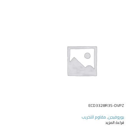
ECD5682RS-X44U
ECD3328R3S-DVPZ
يوروفيجن
,
مقاوم للتخريب
يوروفيجن
,
كاميرا PTZ النجمية
قراءة المزيد
قراءة المزيد