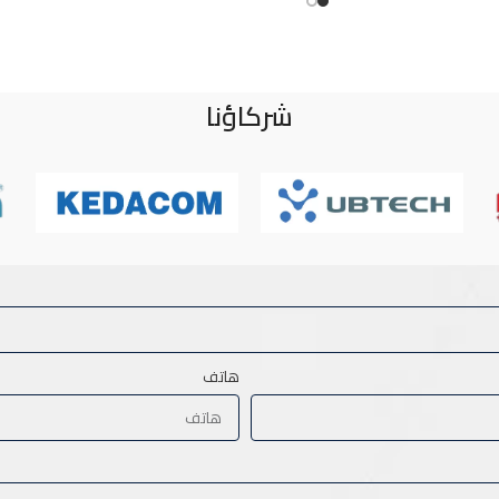
شركاؤنا
هاتف