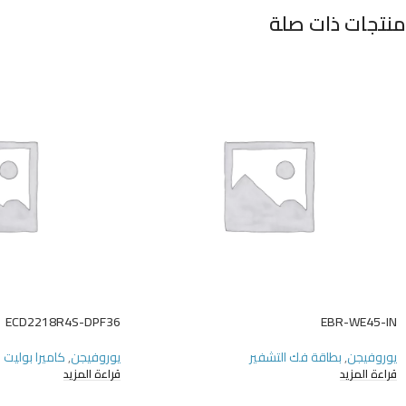
منتجات ذات صلة
ECD2218R4S-DPF36
EBR-WE45-IN
يوروفيجن
,
بطاقة فك التشفير
يوروفيجن
,
كاميرا بوليت
قراءة المزيد
قراءة المزيد