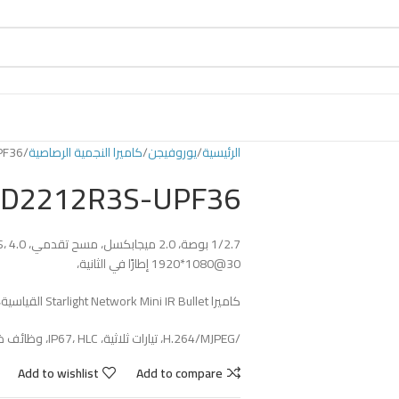
الرئيسية
يوروفيجن
كاميرا النجمية الرصاصية
PF36
CD2212R3S-UPF36
1920*1080@30 إطارًا في الثانية،
كاميرا Starlight Network Mini IR Bullet القياسية، H.265
/H.264/MJPEG، تيارات ثلاثية، IP67، HLC، وظائف ذكية
Add to wishlist
Add to compare