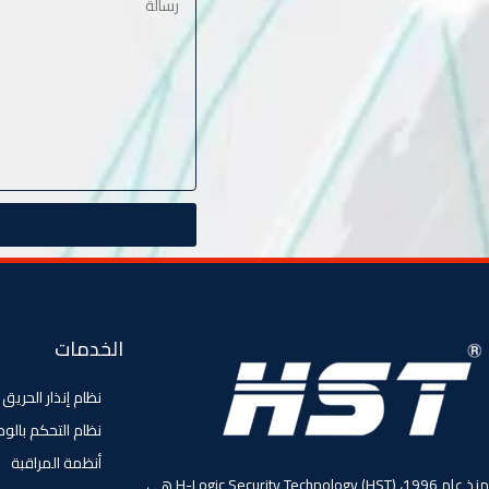
الخدمات
نظام إنذار الحريق
نظام التحكم بالو
أنظمة المراقبة
منذ عام 1996، (HST) H-Logic Security Technology هي