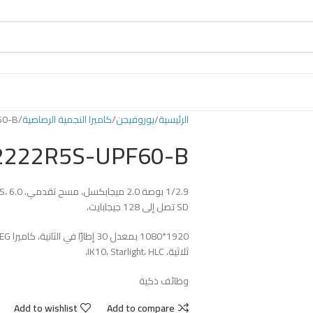
الرئيسية
يوروفيجن
كاميرا النجمية الرصاصية
60-B
2222R5S-UPF60-B
SD تصل إلى 128 جيجابايت،
ثلاثية، IK10، Starlight، HLC،
وظائف ذكية
Add to wishlist
Add to compare