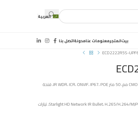
العربية
بيت
المتجر
معلومات عنا
مدونة
اتصل بنا
ECD2222R5S-UPF
ECD
1/2.9 بوصة 2.0 ميجابكسل، مسح تقدمي، CMOS، 6.0 مم، 50 متر IR WDR، ICR، ONVIF، IP67، POE، فتحة
1920*1080 بمعدل 30 إطارًا في الثانية، كاميرا Starlight HD Network IR Bullet، H.265/H.264/MJPEG، تيارات