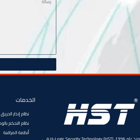
الخدمات
نظام إنذار الحريق
نظام التحكم بالو
أنظمة المراقبة
منذ عام 1996، (HST) H-Logic Security Technology هي