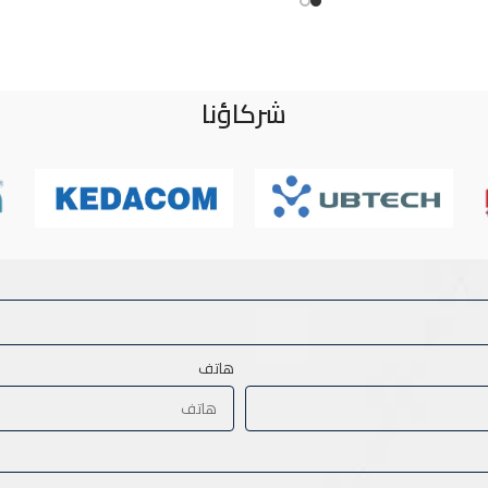
شركاؤنا
هاتف