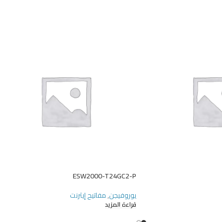
ESW2000-T24GC2-P
يوروفيجن
,
مفاتيح إيثرنت
قراءة المزيد