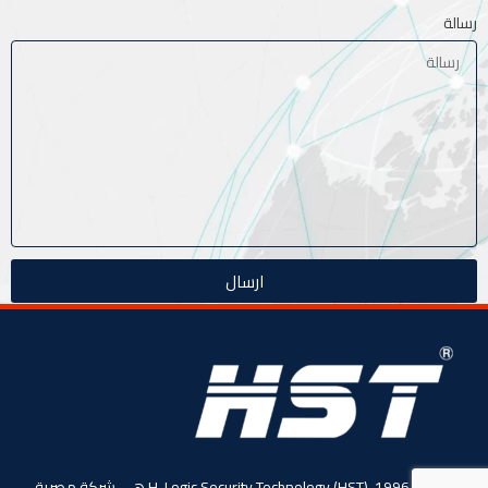
رسالة
ارسال
منذ عام 1996، (HST) H-Logic Security Technology هي شركة مصرية