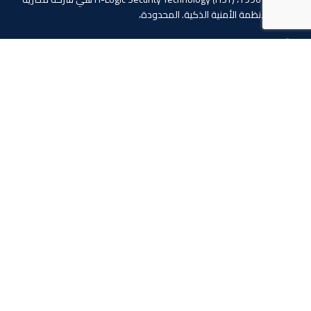
دولية للأنظمة الأمنية الذكية. المحدودة،
4 ابو الفوارس - الحي السابع, مدينة نصر، القاهرة، مصر
الهاتف: 20224055541+
المبيعات: 201110445114+
المبيعات: 201113143311+
البريد :info@hlogicgroup.com
الخدمات
روابط هامة
نظام إنذار الحريق
بيت
نظام التحكم بالوصول
مدونة
أنظمة المراقبة
معلومات عنا
المتجر
اتصل بنا
تابعنا