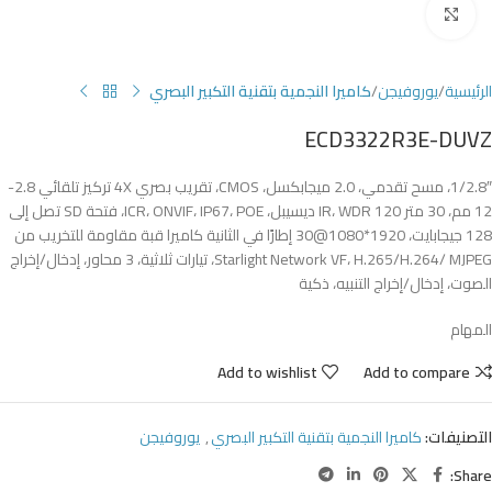
Click to enlarge
الرئيسية
يوروفيجن
كاميرا النجمية بتقنية التكبير البصري
ECD3322R3E-DUVZ
1/2.8″، مسح تقدمي، 2.0 ميجابكسل، CMOS، تقريب بصري 4X تركيز تلقائي 2.8-
12 مم، 30 متر IR، WDR 120 ديسيبل، ICR، ONVIF، IP67، POE، فتحة SD تصل إلى
128 جيجابايت، 1920*1080@30 إطارًا في الثانية كاميرا قبة مقاومة للتخريب من
Starlight Network VF، H.265/H.264/ MJPEG، تيارات ثلاثية، 3 محاور، إدخال/إخراج
الصوت، إدخال/إخراج التنبيه، ذكية
المهام
Add to wishlist
Add to compare
التصنيفات:
كاميرا النجمية بتقنية التكبير البصري
,
يوروفيجن
Share: