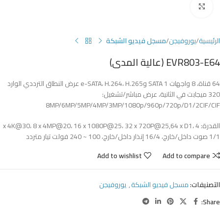
Click to enlarge
الرئيسية
يوروفيجن
مسجل فيديو الشبكة
EVR803-E64 (عالية المدى)
64 قناة، 8 واجهات SATA 1 وe-SATA، H.264، H.265 عرض النطاق الترددي الوارد
320 ميجابت في الثانية، عرض مباشر/تشغيل:
8MP/6MP/5MP/4MP/3MP/1080p/960p/720p/D1/2CIF/CIF
القدرة: 4 x 4K@30، 8 x 4MP@20، 16 x 1080P@25، 32 x 720P@25,64 x D1،
1/1 صوت داخل/خارج، 16/4 إنذار داخل/خارج، 100 ~ 240 فولت تيار متردد
Add to wishlist
Add to compare
التصنيفات:
مسجل فيديو الشبكة
,
يوروفيجن
Share: