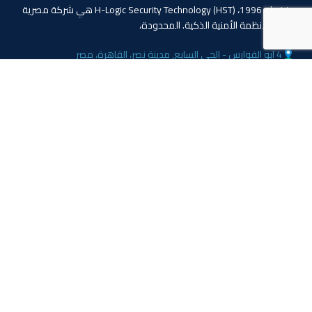
منذ عام 1996، (HST) H-Logic Security Technology هي شركة مصرية
دولية للأنظمة الأمنية الذكية. المحدودة،
4 ابو الفوارس - الحي السابع, مدينة نصر، القاهرة، مصر
الهاتف: 20224055541+
المبيعات: 201110445114+
المبيعات: 201113143311+
البريد :info@hlogicgroup.com
الخدمات
روابط هامة
نظام إنذار الحريق
بيت
نظام التحكم بالوصول
مدونة
أنظمة المراقبة
معلومات عنا
المتجر
اتصل بنا