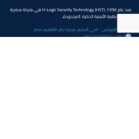
منذ عام 1996، (HST) H-Logic Security Technology هي شركة مصرية
دولية للأنظمة الأمنية الذكية. المحدودة،
4 ابو الفوارس - الحي السابع, مدينة نصر، القاهرة، مصر
الهاتف: 20224055541+
المبيعات: 201110445114+
المبيعات: 201113143311+
البريد :info@hlogicgroup.com
الخدمات
روابط هامة
نظام إنذار الحريق
بيت
نظام التحكم بالوصول
مدونة
أنظمة المراقبة
معلومات عنا
المتجر
اتصل بنا