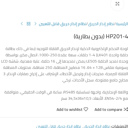
Click to enlarge
الرئيسية
نظام إنذار الحريق
نظام إنذار حريق قابل للتعيين
HP201-4 (بدون بطارية)
لوحة التحكم الإلكترونية الذكية لإنذار الحريق القابلة للتوجيه (بما في ذلك بطاقة
حلقة واحدة LK401) 1-4 حلقات، سعة عقدة 250-1000، اتصال مكرر، بواسطة
وحدة تمديد الحلقة LE505 يمكن تمديدها إلى 16 حلقة، علبة معدنية، شاشة LCD
رسومية مقاس 128 × 64، 16 مصابيح المنطقة، 250 منطقة، محتويات المنطقة
القابلة للبرمجة، مخرجات إنذار وترحيل الأخطاء، الإشراف على إخراج صفارات الإنذار، 3
مخارج جامع مفتوحة، سجل الأحداث، تركي
واللغة الإنجليزية، واجهة تسلسلية RS485، ساعة في الوقت الحقيقي، متوافقة
مع EN54-2/4. الأبعاد: 34,5x36x10,5 سم
Add to wishlist
Add to compare
التصنيفات:
نظام إنذار الحريق
,
نظام إنذار حريق قابل للتعيين