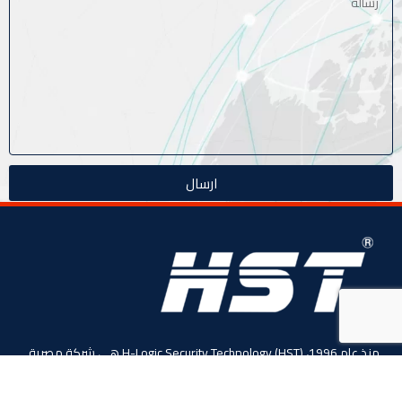
ارسال
منذ عام 1996، (HST) H-Logic Security Technology هي شركة مصرية
دولية للأنظمة الأمنية الذكية. المحدودة،