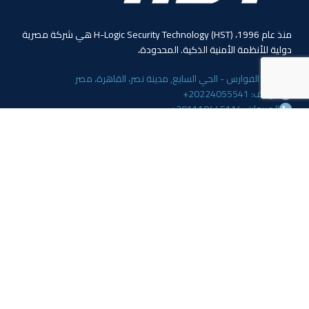
منذ عام 1996، (HST) H-Logic Security Technology هي شركة مصرية
دولية للأنظمة الأمنية الذكية. المحدودة،
4 ابو الفوارس - الحي السابع, مدينة نصر، القاهرة، مصر
الهاتف: 20224055541+
المبيعات: 201110445114+
المبيعات: 201113143311+
البريد :info@hlogicgroup.com
الخدمات
روابط هامة
نظام إنذار الحريق
بيت
نظام التحكم بالوصول
مدونة
أنظمة المراقبة
معلومات عنا
المتجر
اتصل بنا