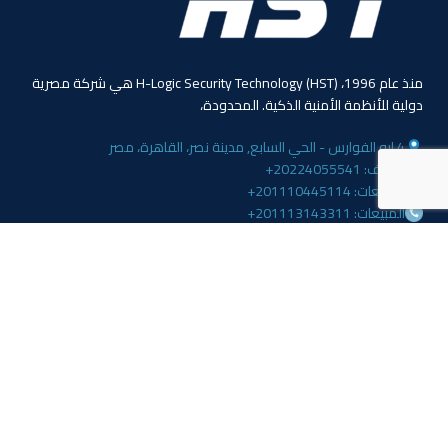
منذ عام 1996، (HST) H-Logic Security Technology هي شركة مصرية
دولية للأنظمة الأمنية الذكية. المحدودة،
4 ابو الفوارس - الحي السابع, مدينة نصر، القاهرة، مصر
الهاتف: 20224055541+
المبيعات: 201110445114+
المبيعات: 201113143311+
البريد :info@hlogicgroup.com
الخدمات
روابط هامة
نظام إنذار الحريق
بيت
نظام التحكم بالوصول
مدونة
أنظمة المراقبة
معلومات عنا
المتجر