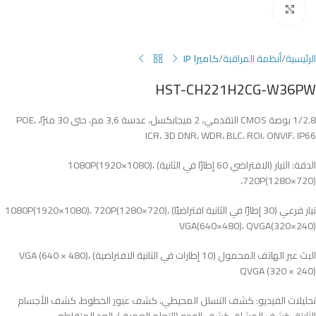
Click to enlarge
الرئيسية
أنظمة المراقبة
كاميرا IP
HST-CH221H2CG-W36PW
1/2.8 بوصة CMOS التقدمي، 2 ميجابكسل، عدسة 3,6 مم، حتى 30 مترًا، POE،
ICR، 3D DNR، WDR، BLC، ROI، ONVIF، IP66
الدقة: التيار (الافتراضي 60 إطارًا في الثانية) 1080P(1920×1080)،
720P(1280×720)،
تيار فرعي (30 إطارًا في الثانية افتراضيًا) 1080P(1920×1080)، 720P(1280×720)،
VGA(640×480)، QVGA(320×240)
البث عبر الهاتف المحمول (10 إطارات في الثانية الافتراضية) VGA (640 × 480)،
QVGA (320 × 240)
تحليلات الفيديو: كشف التسلل المحيطي، كشف عبور الخطوط، كشف الأجسام