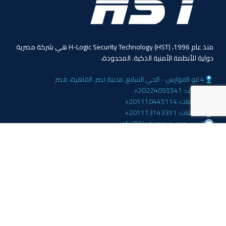
منذ عام 1996، (HST) H-Logic Security Technology هي شركة مصرية
دولية للأنظمة الأمنية الذكية. المحدودة،
4 ابو الفوارس - الحي السابع, مدينة نصر، القاهرة، مصر
الهاتف: 20224055541+
المبيعات: 201110445114+
المبيعات: 201113143311+
البريد :info@hlogicgroup.com
الخدمات
روابط هامة
نظام إنذار الحريق
بيت
نظام التحكم بالوصول
مدونة
أنظمة المراقبة
معلومات عنا
المتجر