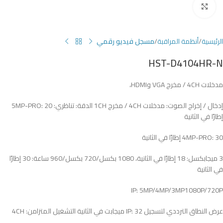
Click to enlarge
الرئيسية
أنظمة المراقبة
مسجل فيديو رقمي
HST-D4104HR-N
مدخلات 4CH / مخرج VGA وHDMI،
إدخال / إخراج الصوت: مدخلات 4CH / مخرج 1CH الدقة: تناظري: 5MP-PRO: 20
إطارًا في الثانية
4MP-PRO: 30 إطارًا في الثانية
3 ميجابكسل: 18 إطارًا في الثانية، 1080 بكسل/720 بكسل/960 ساعة: 30 إطارًا
في الثانية
IP: 5MP/4MP/3MP1080P/720P
عرض النطاق الترددي لتسجيل IP: 32 ميجابت في الثانية التشغيل المتزامن: 4CH