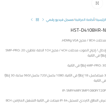
Click to enlarge
الرئيسية
أنظمة المراقبة
مسجل فيديو رقمي
HST-D4108HR-N
مدخلات 8CH / مخرج VGA وHDMI،
إدخال / إخراج الصوت: مدخلات 4CH / مخرج 1CH الدقة: تناظري: 5MP-PRO: 20
إطارًا في الثانية
4MP-PRO: 30 إطارًا في الثانية
3 ميجابكسل: 18 إطارًا في الثانية، 1080 بكسل/720 بكسل/960 ساعة: 30 إطارًا
في الثانية
IP: 5MP/4MP/3MP1080P/720P
عرض النطاق الترددي لتسجيل IP: 64 ميجابت في الثانية التشغيل المتزامن: 8CH