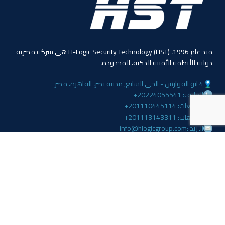
منذ عام 1996، (HST) H-Logic Security Technology هي شركة مصرية
دولية للأنظمة الأمنية الذكية. المحدودة،
4 ابو الفوارس - الحي السابع, مدينة نصر، القاهرة، مصر
الهاتف: 20224055541+
المبيعات: 201110445114+
المبيعات: 201113143311+
البريد :info@hlogicgroup.com
الخدمات
روابط هامة
نظام إنذار الحريق
بيت
نظام التحكم بالوصول
مدونة
أنظمة المراقبة
معلومات عنا