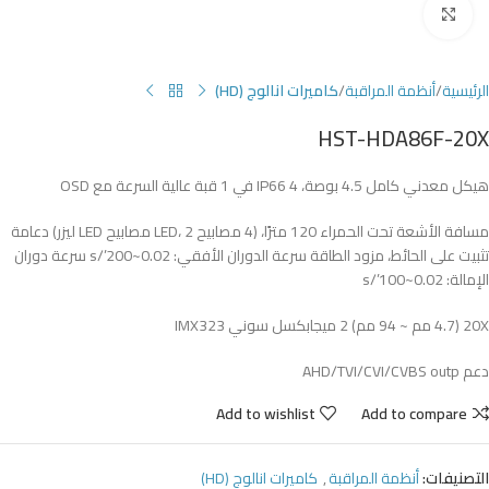
Click to enlarge
الرئيسية
أنظمة المراقبة
كاميرات انالوج (HD)
HST-HDA86F-20X
هيكل معدني كامل 4.5 بوصة، IP66 4 في 1 قبة عالية السرعة مع OSD
مسافة الأشعة تحت الحمراء 120 مترًا، (4 مصابيح LED، 2 مصابيح LED ليزر) دعامة
تثبيت على الحائط، مزود الطاقة سرعة الدوران الأفقي: 0.02~200’/s سرعة دوران
الإمالة: 0.02~100’/s
20X (4.7 مم ~ 94 مم) 2 ميجابكسل سوني IMX323
دعم AHD/TVI/CVI/CVBS outp
Add to wishlist
Add to compare
التصنيفات:
أنظمة المراقبة
,
كاميرات انالوج (HD)