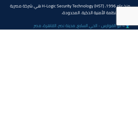
منذ عام 1996، (HST) H-Logic Security Technology هي شركة مصرية
دولية للأنظمة الأمنية الذكية. المحدودة،
4 ابو الفوارس - الحي السابع, مدينة نصر، القاهرة، مصر
الهاتف: 20224055541+
المبيعات: 201110445114+
المبيعات: 201113143311+
البريد :info@hlogicgroup.com
الخدمات
روابط هامة
نظام إنذار الحريق
بيت
نظام التحكم بالوصول
مدونة
أنظمة المراقبة
معلومات عنا
المتجر
اتصل بنا