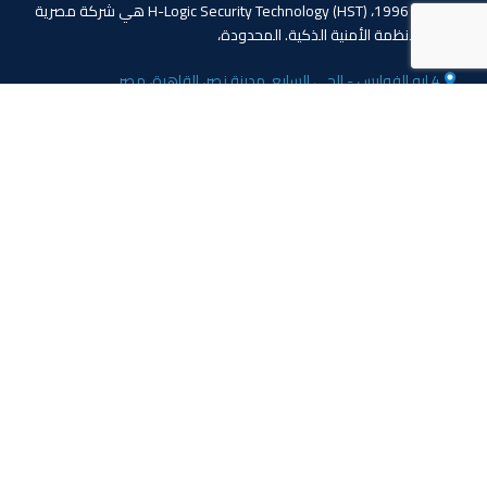
منذ عام 1996، (HST) H-Logic Security Technology هي شركة مصرية
دولية للأنظمة الأمنية الذكية. المحدودة،
4 ابو الفوارس - الحي السابع, مدينة نصر، القاهرة، مصر
الهاتف: 20224055541+
المبيعات: 201110445114+
المبيعات: 201113143311+
البريد :info@hlogicgroup.com
الخدمات
روابط هامة
نظام إنذار الحريق
بيت
نظام التحكم بالوصول
مدونة
أنظمة المراقبة
معلومات عنا
المتجر
اتصل بنا