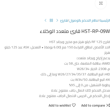
Click to enlarge
الرئيسية
نظام التحكم بالوصول
قارئ
HST-RP-09W قارئ متعدد الوكلاء
قارئ RF 125 كيلو هرتز مع مخرج ويجاند HST
الحد الأقصى لنطاق القراءة 150 مم (6.00 بوصة) • التعديل: ASK عند 125 كيلو
هرتز
يدعم إخراج ويجاند متعدد:
AWID: بطاقة المتابعة، حتى 58 بت
م، 2308: الخيار-W26/34
HID: اتبع البطاقة، W26/27/34/35/37 وما إلى ذلك
KK: اتبع البطاقة، W34/50 بت
رطوبة التشغيل: من 0 إلى 95%
مدخل التحكم LED: اتصال جاف، مفتوح عادة
إدخال التحكم في الجرس: الاتصال الجاف، مفتوح عادة
Add to wishlist
Add to compare