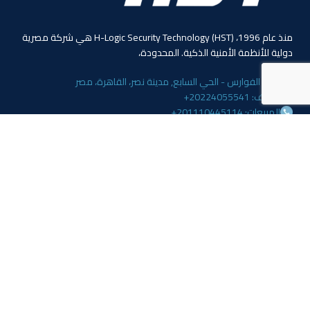
منذ عام 1996، (HST) H-Logic Security Technology هي شركة مصرية
دولية للأنظمة الأمنية الذكية. المحدودة،
4 ابو الفوارس - الحي السابع, مدينة نصر، القاهرة، مصر
الهاتف: 20224055541+
المبيعات: 201110445114+
المبيعات: 201113143311+
البريد :info@hlogicgroup.com
الخدمات
روابط هامة
نظام إنذار الحريق
بيت
نظام التحكم بالوصول
مدونة
أنظمة المراقبة
معلومات عنا
المتجر
اتصل بنا